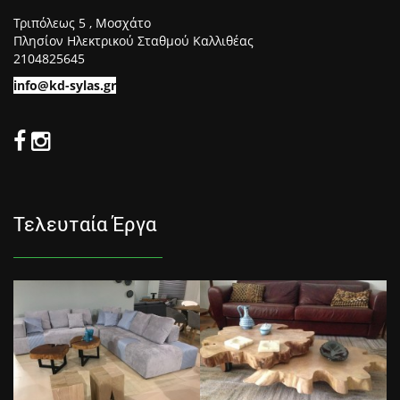
Τριπόλεως 5 , Μοσχάτο
Πλησίον Ηλεκτρικού Σταθμού Καλλιθέας
2104825645
info@kd-sylas.gr
Τελευταία Έργα